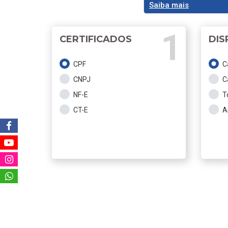
Saiba mais
CERTIFICADOS
DIS
CPF
C
CNPJ
C
NF-E
T
CT-E
A