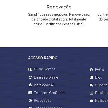
Renovação
Simplifique seus negócios! Renove o seu
Conheç
certificado digital agora, totalmente
do cer
online (Certificado Pessoa Física).
ACESSO RÁPIDO
Quem Somos
FAQ’s
Emissão Online
Blog
Instalação A1
Suporte
Teste seu Certificado
Política
Revogação
Política