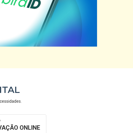
ITAL
ecessidades.
o
AÇÃO ONLINE