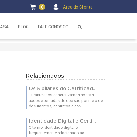
0
Área do Cliente
CASA
BLOG
FALE CONOSCO
Relacionados
Os 5 pilares do Certificad...
Durante anos concretizamos nossas
ações e tomadas de decisão por meio de
documentos, contratos e ass...
Identidade Digital e Certi...
O termo identidade digital é
frequentemente relacionado ao