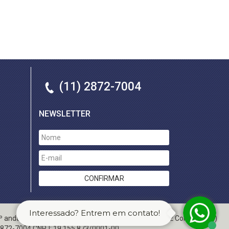
(11) 2872-7004
NEWSLETTER
Interessado? Entrem em contato!
7º andar - Vila Mariana . São Paulo /SP. CEP: 04011-002
Contato:
(11)
872-7004
CNPJ:
19.155.873/0001-00