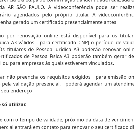
da AR SÃO PAULO. A videoconferência pode ser realiza
o agendados pelo próprio titular. A videoconferênci
tenha gerado um certificado presencialmente antes.
ão por renovação online está disponível para os titular
dica A3 válidos - para certificado CNPJ o período de valid
s titulares de Pessoa Jurídica A3 poderão renovar onlin
certificados de Pessoa Física A3 poderão também gerar de
si ou para empresas às quais estiverem vinculados.  
ular não preencha os requisitos exigidos   para emissão onl
 pela validação presencial,   poderá agendar um atendime
m seu endereço
só utilizar. 
pe com o tempo de validade, próximo da data 
de venciment
mercial entrará em contato 
para renovar o seu certificado di