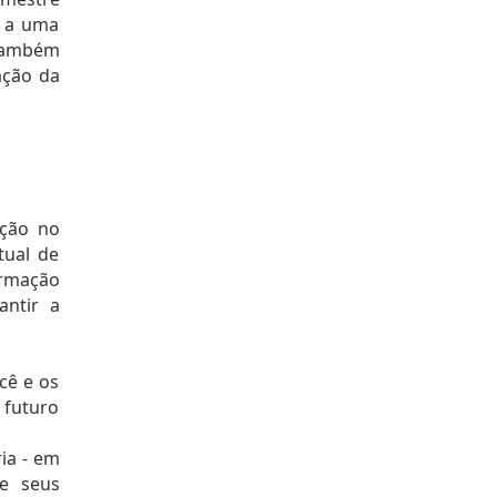
 a uma 
também 
ção da 
ção no 
ual de 
rmação 
ntir a 
ê e os 
futuro 
ia - em 
e seus 