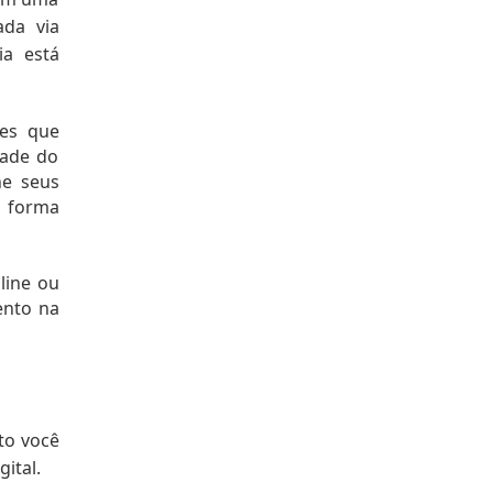
da via 
a está 
es que 
ade do 
e seus 
 forma 
ine ou 
nto na 
o você 
gital.