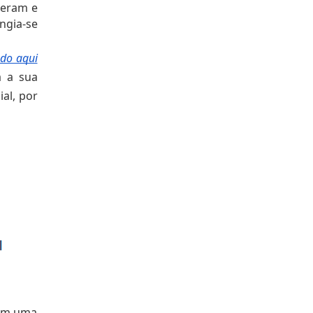
veram e 
gia-se 
ndo aqui
 a sua 
al, por 
em uma 