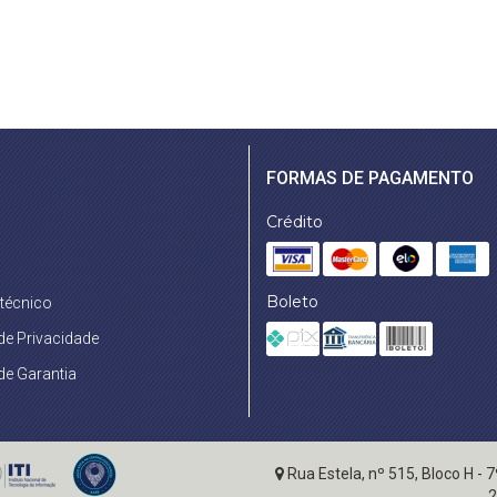
FORMAS DE PAGAMENTO
Crédito
Boleto
 técnico
 de Privacidade
 de Garantia
Rua Estela, nº 515, Bloco H - 
2